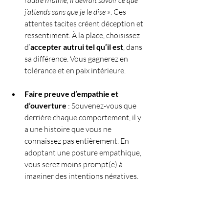
l’autre m’aime, il devrait savoir ce que 
j’attends sans que je le dise »
. Ces 
attentes tacites créent déception et 
ressentiment. À la place, choisissez 
d’
accepter autrui tel qu’il est
, dans 
sa différence. Vous gagnerez en 
tolérance et en paix intérieure.
Faire preuve d’empathie et 
d’ouverture
 : Souvenez-vous que 
derrière chaque comportement, il y 
a une histoire que vous ne 
connaissez pas entièrement. En 
adoptant une posture empathique, 
vous serez moins prompt(e) à 
imaginer des intentions négatives. 
Donnez aux autres le bénéfice du 
doute et 
choisissez la 
compréhension plutôt que la 