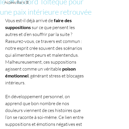
le 3ᵉ Accord Toltèque pour
Access Bars ®
une paix intérieure retrouvée
Vous est-il déjà arrivé de 
faire des 
suppositions
 sur ce que pensent les 
autres et d’en souffrir par la suite ? 
Rassurez-vous, ce travers est commun : 
notre esprit crée souvent des scénarios 
qui alimentent peurs et malentendus. 
Malheureusement, ces suppositions 
agissent comme un véritable 
poison 
émotionnel
, générant stress et blocages 
intérieurs.
En développement personnel, on 
apprend que bon nombre de nos 
douleurs viennent de ces histoires que 
l’on se raconte à soi-même. Ce lien entre 
suppositions et émotions négatives est 