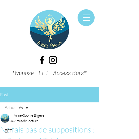
Hypnose - EFT - Access Bars®
Post
Actualités
Anne-Sophie Bigerel
Actualités
7 min de lecture
Ne fais pas de suppositions :
EFT