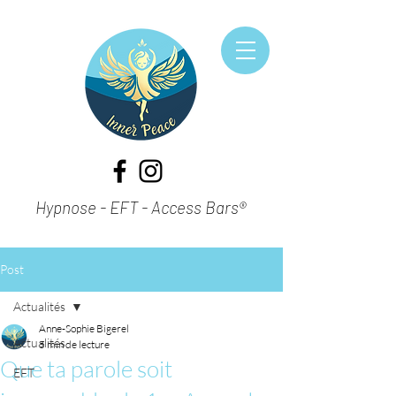
Hypnose - EFT - Access Bars®
Post
Actualités
Anne-Sophie Bigerel
Actualités
5 min de lecture
Que ta parole soit
EFT