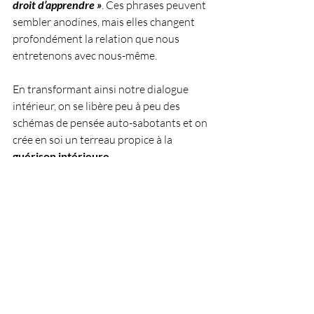
droit d’apprendre »
. Ces phrases peuvent 
sembler anodines, mais elles changent 
profondément la relation que nous 
entretenons avec nous-même. 
En transformant ainsi notre dialogue 
intérieur, on se libère peu à peu des 
schémas de pensée auto-sabotants et on 
crée en soi un terreau propice à la 
guérison intérieure
.
Conclusion : intégrer 
cette sagesse avec l’EFT à 
Luxembourg
Cheminer vers une parole impeccable est 
un travail de chaque instant, un véritable 