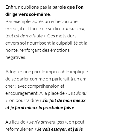
Enfin, n’oublions pas la 
parole que l’on 
dirige vers soi-même
. 
Par exemple, après un échec ou une 
erreur, il est facile de se dire 
« Je suis nul, 
tout est de ma faute »
. Ces mots durs 
envers soi nourrissent la culpabilité et la 
honte, renforçant des émotions 
négatives. 
Adopter une parole impeccable implique 
de se parler comme on parlerait à un ami 
cher : avec compréhension et 
encouragement. À la place de 
« Je suis nul 
»
, on pourra dire
« J’ai fait de mon mieux 
et je ferai mieux la prochaine fois »
. 
Au lieu de 
« Je n’y arriverai pas »
, on peut 
reformuler en 
« Je vais essayer, et j’ai le 