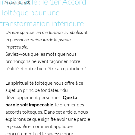
impeccable : le 1er Accord
Access Bars ®
Toltèque pour une
transformation intérieure
Un être spirituel en méditation, symbolisant 
la puissance intérieure de la parole 
impeccable.
Saviez-vous que les mots que nous 
prononçons peuvent façonner notre 
réalité et notre bien-être au quotidien ?
La spiritualité toltèque nous offre à ce 
sujet un principe fondateur du 
développement personnel : 
Que ta 
parole soit impeccable
, le premier des 
accords toltèques. Dans cet article, nous 
explorons ce que signifie avoir une parole 
impeccable
 et comment appliquer 
concrètement cette sagesse pour 