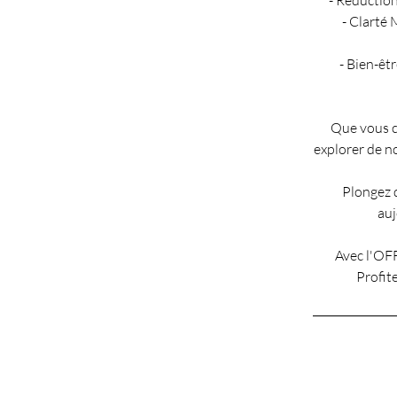
- Réduction
- Clarté 
- Bien-êt
Que vous c
explorer de no
Plongez 
auj
Avec l'OF
Profit