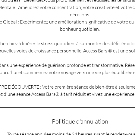
 du Stress : Détendez-vous profondément et réduisez les tensions
Mentale : Améliorez votre concentration, votre créativité et votre 
décisions.
re Global : Expérimentez une amélioration significative de votre qua
bonheur quotidien.
herchiez à libérer le stress quotidien, à surmonter des défis émot
uvelles voies de croissance personnelle, Access Bars ® est une solu
dans une expérience de guérison profonde et transformative. Rése
ourd'hui et commencez votre voyage vers une vie plus équilibrée 
FRE DÉCOUVERTE : Votre première séance de bien-être à seulemen
ez d'une séance Access Bars® à tarif réduit et vivez une expérience
Politique d'annulation
Toute séance annulée moins de 24 heures avant le rendez-vous