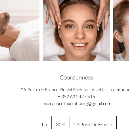
Coordonnées
2A Porte de France, Belval Esch-sur-Alzette, Luxembou
+ 352 621 477 515
innerpeace.luxembourg@gmail.com
80
euros
1 h
1
80 €
2A Porte de France