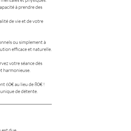
 mentales et physiques.
capacité à prendre des
lité de vie et de votre
ionnels ou simplement à
tion efficace et naturelle.
rvez votre séance dès
et harmonieuse.
t 60€ au lieu de 80€ !
 unique de détente.
 est due.